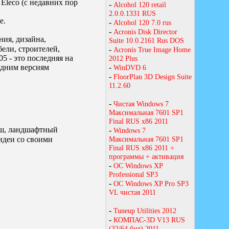
Eleco (с недавних пор
е.
ия, дизайна,
ели, строителей,
5 - это последняя на
оздним версиям
ыш, ландшафтный
идеи со своими