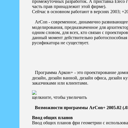
промежуточных разработок. А приставка Eleco г
часть прав принадлежит этой фирме).
Сейчас в основном работают в версиях 2003; +20
ArCon - современное, динамично развивающеес
моделирования, предназначенное для архитектор
одним словом, для всех, кто связан с проектиро
данный момент действительно работоспособная в
русификатора не существует.
Программа Аркон+ - это проектирование домов
дизайн, дизайн ванной, дизайн офиса, дизайн к
заказчиками или клиентами.
щелкните, чтобы увеличить
Возможности программы ArCon+ 2005.02 (.03
Ввод общих планов
Ввод общих планов фри геометрии с использова