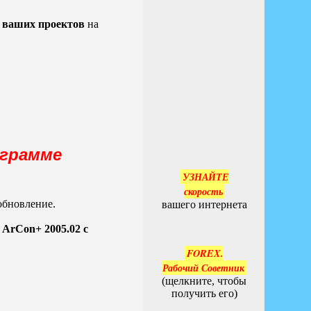
а ваших проектов
на
ограмме
обновление.
я ArCon+ 2005.02 с