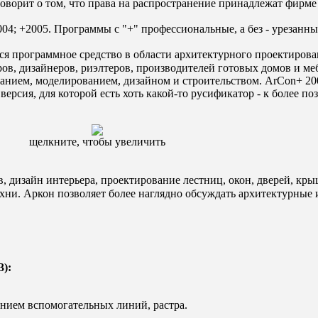
оворит о том, что права на распространение принадлежат фирме 
04; +2005. Программы с "+" профессиональные, а без - урезанны
я программное средство в области архитектурного проектирован
ов, дизайнеров, риэлтеров, производителей готовых домов и меб
ванием, моделированием, дизайном и строительством. ArCon+ 200
ерсия, для которой есть хоть какой-то русификатор - к более п
щелкните, чтобы увеличить
, дизайн интерьера, проектирование лестниц, окон, дверей, кр
ухни. Аркон позволяет более наглядно обсуждать архитектурные 
):
нием вспомогательных линий, растра.