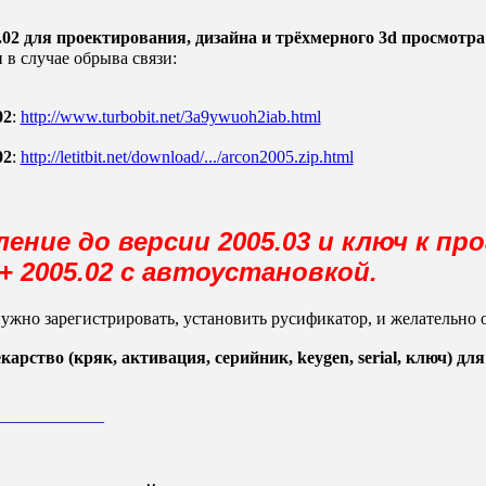
02 для проектирования, дизайна и трёхмерного 3d просмотр
в случае обрыва связи:
02
:
http://www.turbobit.net/3a9ywuoh2iab.html
02
:
http://letitbit.net/download/.../arcon2005.zip.html
ение до версии 2005.03 и ключ к пр
+ 2005.02 с автоустановкой.
жно зарегистрировать, установить русификатор, и желательно 
екарство (кряк, активация, серийник, keygen, serial, ключ) дл
____________