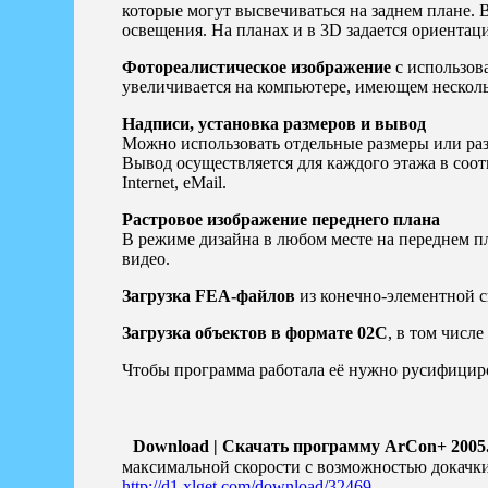
которые могут высвечиваться на заднем плане. 
освещения. На планах и в 3D задается ориентаци
Фотореалистическое изображение
с использов
увеличивается на компьютере, имеющем несколь
Надписи, установка размеров и вывод
Можно использовать отдельные размеры или раз
Вывод осуществляется для каждого этажа в соо
Internet, eMail.
Растровое изображение переднего плана
В режиме дизайна в любом месте на переднем пл
видео.
Загрузка FEA-файлов
из конечно-элементной
Загрузка объектов в формате 02С
, в том числе 
Чтобы программа работала её нужно русифициров
Download | Скачать программу ArCon+ 2005.
максимальной скорости с возможностью докачки 
http://d1.xlget.com/download/32469