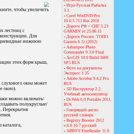
кните, чтобы увеличить
х лестниц с
 конструкции. Для
пециевидные нижнюю
нации этих форм крыш,
 слухового окна может
е окно).
тажи можно включать/
создавать полукруглые/
н. Перекрытия
ения.
 каталога,