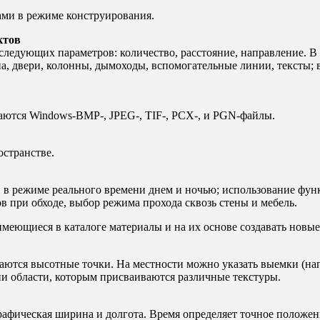
ами в режиме конструирования.
ктов
ледующих параметров: количество, расстояние, направление. В
, двери, колонны, дымоходы, вспомогательные линии, тексты; в
аются Windows-BMP-, JPEG-, TIF-, PCX-, и PGN-файлы.
странстве.
 в режиме реального времени днем и ночью; использование фу
 при обходе, выбор режима прохода сквозь стены и мебель.
меющиеся в каталоге материалы и на их основе создавать новые
аются высотные точки. На местности можно указать выемки (нап
и области, которым присваиваются различные текстуры.
рафическая ширина и долгота. Время oпределяет точное положен