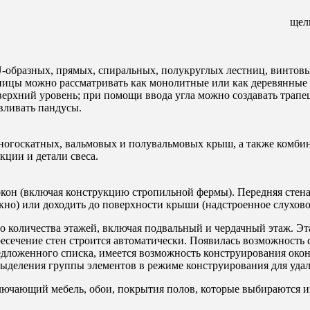
щел
-образных, прямых, спиральных, полукруглых лестниц, винтовы
тницы можно рассматривать как монолитные или как деревянные
ерхний уровень; при помощи ввода угла можно создавать тра
вливать пандусы.
ногоскатных, вальмовых и полувальмовых крыш, а также комби
ции и детали свеса.
кон (включая конструкцию стропильной фермы). Передняя стена
кно) или доходить до поверхности крыши (надстроенное слухово
 количества этажей, включая подвальный и чердачный этаж. Э
есечение стен строится автоматически. Появилась возможность 
едложенного списка, имеется возможность конструирования око
ыделения группы элементов в режиме конструирования для удал
лючающий мебель, обои, покрытия полов, которые выбираются из