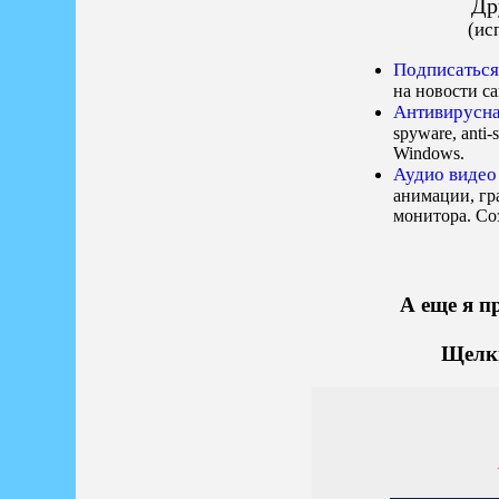
Др
(ис
А еще я п
Щелк